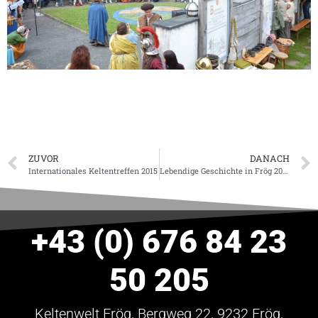
ZUVOR
DANACH
Internationales Keltentreffen 2015
Lebendige Geschichte in Frög 2017
+43 (0) 676 84 23
50 205
Keltenwelt Frög, Bergweg 22, 9232 Frög,