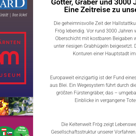
Götter, Gräber und 3000 
Eine Zeitreise zu un
Die geheimnisvolle Zeit der Hallstattkul
Frög lebendig. Vor rund 3000 Jahren w
Oberschicht mit kostbaren Beigaben
unter riesigen Grabhügeln beigesetzt. 
Konturen einer Hauptstadt i
Europaweit einzigartig ist der Fund ein
aus Blei. Ein Wegesystem führt durch di
größten Fürstengräber, das – umgebau
Einblicke in vergangene Tote
Die Keltenwelt Frög zeigt Lebenswei
Gesellschaftsstruktur unserer Vorfahren