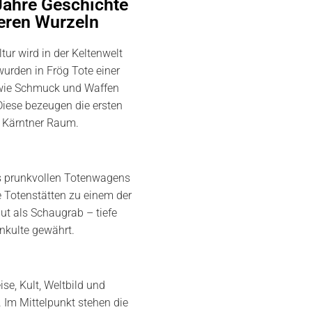
Jahre Geschichte
seren Wurzeln
tur wird in der Keltenwelt
urden in Frög Tote einer
 wie Schmuck und Waffen
Diese bezeugen die ersten
m Kärntner Raum.
es prunkvollen Totenwagens
e Totenstätten zu einem der
t als Schaugrab – tiefe
nkulte gewährt.
se, Kult, Weltbild und
. Im Mittelpunkt stehen die