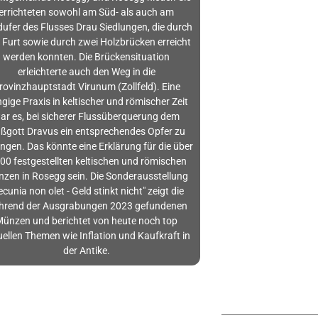
errichteten sowohl am Süd- als auch am
ufer des Flusses Drau Siedlungen, die durch
 Furt sowie durch zwei Holzbrücken erreicht
werden konnten. Die Brückensituation
erleichterte auch den Weg in die
rovinzhauptstadt Virunum (Zollfeld). Eine
gige Praxis in keltischer und römischer Zeit
ar es, bei sicherer Flussüberquerung dem
ußgott Dravus ein entsprechendes Opfer zu
ingen. Das könnte eine Erklärung für die über
00 festgestellten keltischen und römischen
zen in Rosegg sein. Die Sonderausstellung
ecunia non olet - Geld stinkt nicht" zeigt die
hrend der Ausgrabungen 2023 gefundenen
Münzen und berichtet von heute noch top
uellen Themen wie Inflation und Kaufkraft in
der Antike.