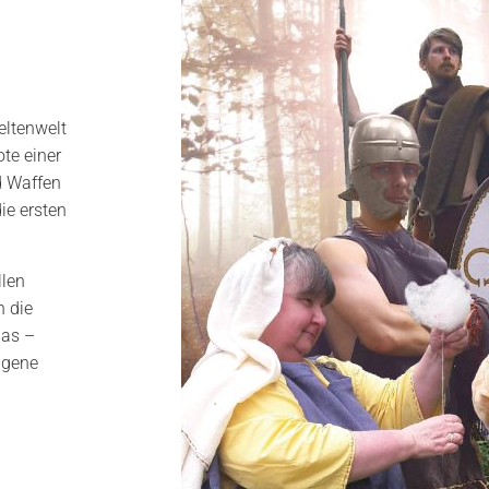
eltenwelt
te einer
d Waffen
ie ersten
llen
 die
das –
ngene