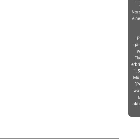
Nord
eine
P
gän
w
Fl
erbr
1.5
Mün
"P
wä
akt